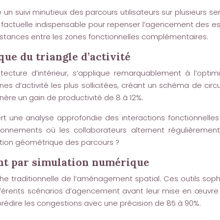
suivi minutieux des parcours utilisateurs sur plusieurs semai
 factuelle indispensable pour repenser l’agencement des es
distances entre les zones fonctionnelles complémentaires.
ue du triangle d’activité
hitecture d’intérieur, s’applique remarquablement à l’opt
nes d’activité les plus sollicitées, créant un schéma de c
ère un gain de productivité de 8 à 12%.
quiert une analyse approfondie des interactions fonctionne
ronnements où les collaborateurs alternent régulièremen
sation géométrique des parcours ?
nt par simulation numérique
che traditionnelle de l’aménagement spatial. Ces outils so
fférents scénarios d’agencement avant leur mise en œuvre ph
 prédire les congestions avec une précision de 85 à 90%.