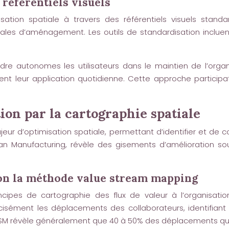
 référentiels visuels
nisation spatiale à travers des référentiels visuels sta
ales d’aménagement. Les outils de standardisation inclue
re autonomes les utilisateurs dans le maintien de l’organis
t leur application quotidienne. Cette approche participat
ion par la cartographie spatiale
jeur d’optimisation spatiale, permettant d’identifier et de co
an Manufacturing, révèle des gisements d’amélioration s
lon la méthode value stream mapping
ncipes de cartographie des flux de valeur à l’organisat
écisément les déplacements des collaborateurs, identifiant 
VSM révèle généralement que 40 à 50% des déplacements quo