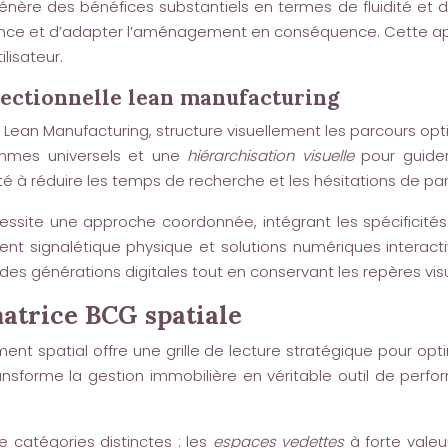
nère des bénéfices substantiels en termes de fluidité et de 
ffluence et d’adapter l’aménagement en conséquence. Cette 
lisateur.
rectionnelle lean manufacturing
du Lean Manufacturing, structure visuellement les parcours opt
ammes universels et une
hiérarchisation visuelle
pour guider
té à réduire les temps de recherche et les hésitations de pa
essite une approche coordonnée, intégrant les spécificités 
nt signalétique physique et solutions numériques interact
es générations digitales tout en conservant les repères visue
matrice BCG spatiale
 spatial offre une grille de lecture stratégique pour optim
ransforme la gestion immobilière en véritable outil de perf
 catégories distinctes : les
espaces vedettes
à forte valeu