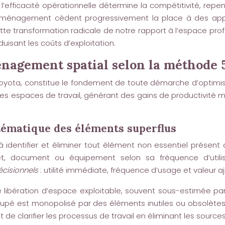
’efficacité opérationnelle détermine la compétitivité, rep
d’aménagement cèdent progressivement la place à des appr
e transformation radicale de notre rapport à l’espace prof
isant les coûts d’exploitation.
nagement spatial selon la méthode 
Toyota, constitue le fondement de toute démarche d’optimis
 des espaces de travail, générant des gains de productivité
stématique des éléments superflus
à identifier et éliminer tout élément non essentiel présent
, document ou équipement selon sa fréquence d’utilis
décisionnels
: utilité immédiate, fréquence d’usage et valeur 
ibération d’espace exploitable, souvent sous-estimée par l
ccupé est monopolisé par des éléments inutiles ou obsolè
 clarifier les processus de travail en éliminant les sources 